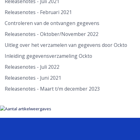
Releasenotes - Juli 2021
Ockto app
Releasenotes - Februari 2021
Details financiële situatie
Controleren van de ontvangen gegevens
Melding Ockto na aanleveren gegevens door inwoner
Releasenotes - Oktober/November 2022
Klantreis in beeld
Uitleg over het verzamelen van gegevens door Ockto
Inleiding gegevensverzameling Ockto
Foutmelding BOA over verwerken Ockto gegevens
Releasenotes - Juli 2022
0 euro inkomen getoond in de Backoffice Applicatie
Releasenotes - Juni 2021
Releasenotes - Maart t/m december 2023