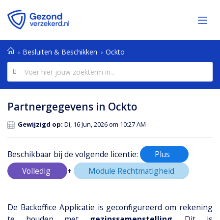
Besluiten & Beschikken
Ockto
Partnergegevens in Ockto
Gewijzigd op:
Di, 16 Jun, 2026 om 10:27 AM
Beschikbaar bij de volgende licentie:
Plus
Volledig
+
Module Rechtmatigheid
De Backoffice Applicatie is geconfigureerd om rekening
te houden met
gezinssamenstelling
. Dit is